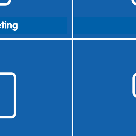
ting
steding of de introductie van
Een website in beheer hebben e
arketingspecialisten maakt u
gezien als iets vanzelfspreken
d gaat onze specialist samen
veel versspecialisten is dit ie
splatform strategisch aan de
aan tijd. Gelukkig zijn er onz
aansprekend en actueel houdt.
wij diverse mogelijkheden op h
dan alleen uw website.