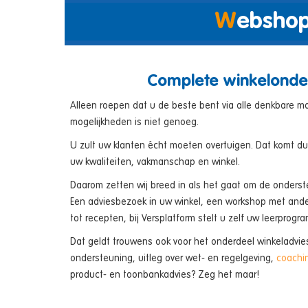
W
ebsho
Helaas kunnen kunnen bezoekers op uw website die g
exotisch fruit, versgebakken brood of kibbeling niet ru
Complete winkelonde
ondersteunt en helpt u daarom graag bij het opzett
Alleen roepen dat u de beste bent via alle denkbare m
De webshop biedt uw (potentiële) klanten online wink
mogelijkheden is niet genoeg.
verkoopkanaal. Een prachtige aanvulling op uw fysiek
nieuwe klanten kunt werven!
U zult uw klanten écht moeten overtuigen. Dat komt du
uw kwaliteiten, vakmanschap en winkel.
Daarom zetten wij breed in als het gaat om de onderste
Een adviesbezoek in uw winkel, een workshop met ande
tot recepten, bij Versplatform stelt u zelf uw leerprog
Dat geldt trouwens ook voor het onderdeel winkeladvies
ondersteuning, uitleg over wet- en regelgeving,
coachi
product- en toonbankadvies? Zeg het maar!