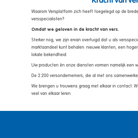
Kracht van ve
Waarom Versplatform zich heeft toegelegd op de bred
versspecialisten?
Omdat we geloven in de kracht van vers.
Sterker nog, we zijn ervan overtuigd dat u als versspecia
marktaandeel kunt behalen: nieuwe klanten, een hoge
lokale bekendheid.
Uw producten én onze diensten vormen namelijk een w
De 2.200 versondernemers, die al met ons samenwerken
We brengen u trouwens graag met elkaar in contact. Wan
veel van elkaar leren.