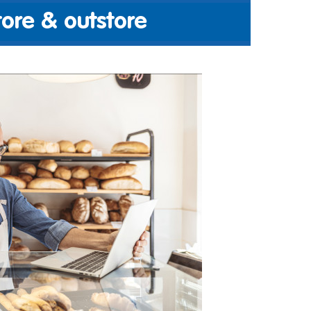
tore & outstore
ich niet meer tot kartonnen actiedisplays. Bij
re tv-schermen waarmee uw boodschap op een unieke,
de klant springt. U inspireert en informeert uw klanten
ngen, smaakvolle sfeerbeelden of informatie over uw
e bedienen via het online communicatiesysteem. Ook kunt
n van interactieve sjablonen die bijvoorbeeld het
 uw social mediaberichten laten zien. Voor welke
instore communicatie bieden we ook de mogelijkheid om
tsen. Deze valt op in uw winkelstraat. Acties worden op
 hoofd gezien en (potentiele) klanten hebben gelijk een
En het ideale hiervan is dat u zelf berichten kan
an de dag kan inplannen en wijzigen.