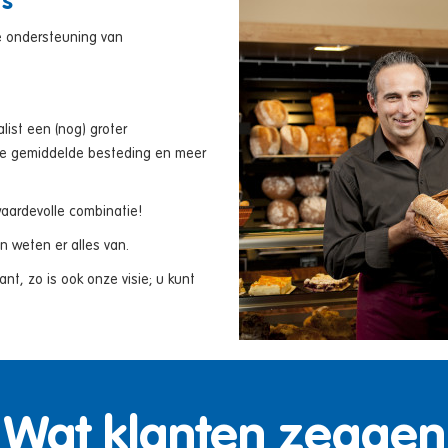
rs
e ondersteuning van
list een (nog) groter
re gemiddelde besteding en meer
aardevolle combinatie!
 weten er alles van.
t, zo is ook onze visie; u kunt
Wat klanten zeggen