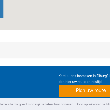
Komt u ons bezoeken in Tilburg? 
dan hier uw route en reistijd.
Plan uw route
eze site zo goed mogelijk te laten functioneren. Door op akkoord te kl