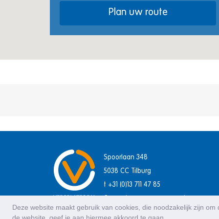
Plan uw route
Spoorlaan 348
5038 CC Tilburg
t +31 (0)13 711 47 85
Onze algemene voorwaarden
Deze website maakt gebruik van cookies, die noodzakelijk zijn om d
de website, geef je aan hiermee akkoord te gaan.