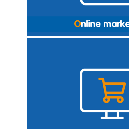
O
nline marke
Nieuwe klanten aantrekken, een hogere gemiddelde be
een nieuw product, samen met één van onze (online)m
werk van elk doel. Met ons marketingadvies op afstan
met u uw kansen bespreken. Zo kunt u samen met Ver
slag om uw (online) marketing optimaal te benutten.