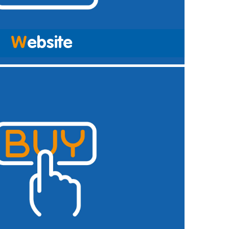
W
ebsite
n hier de juiste informatie op verwerken, wordt vaak
d. Het bijhouden ervan is minstens zo belangrijk. Voor
ts wat er bij veel van hen inschiet, vanwege een tekort
e online redacteuren die precies weten hoe u uw website
 Omdat geen enkele versspecialist hetzelfde is, bieden
et gebied van online redactie. En dat gaat bij ons verder