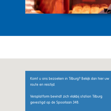
Komt u ons bezoeken in Tilburg? Bekijk dan hier uw
route en reistijd.
Versplatform bevindt zich vlakbij station Tilburg
gevestigd op de Spoorlaan 348.