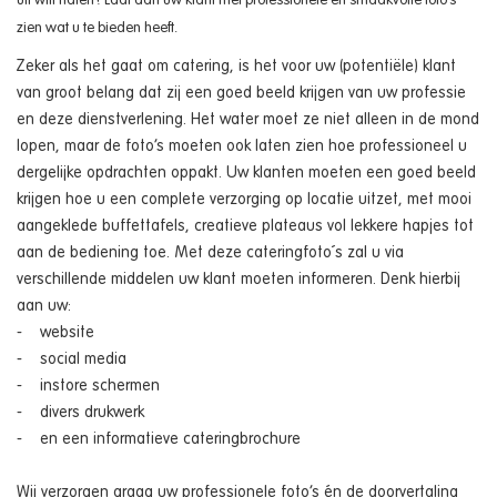
uit wilt halen? Laat dan uw klant met professionele en smaakvolle foto’s
zien wat u te bieden heeft.
Zeker als het gaat om catering, is het voor uw (potentiële) klant
van groot belang dat zij een goed beeld krijgen van uw professie
en deze dienstverlening. Het water moet ze niet alleen in de mond
lopen, maar de foto’s moeten ook laten zien hoe professioneel u
dergelijke opdrachten oppakt. Uw klanten moeten een goed beeld
krijgen hoe u een complete verzorging op locatie uitzet, met mooi
aangeklede buffettafels, creatieve plateaus vol lekkere hapjes tot
aan de bediening toe. Met deze cateringfoto´s zal u via
verschillende middelen uw klant moeten informeren. Denk hierbij
aan uw:
- website
- social media
- instore schermen
- divers drukwerk
- en een informatieve cateringbrochure
Wij verzorgen graag uw professionele foto’s én de doorvertaling