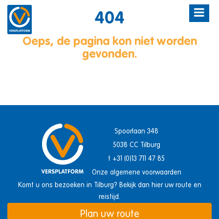
404
Oeps, de pagina kon niet worden
gevonden.
Spoorlaan 348
5038 CC Tilburg
t +31 (0)13 711 47 85
Onze algemene voorwaarden
Komt u ons bezoeken in Tilburg? Bekijk dan hier uw route en
reistijd.
Plan uw route