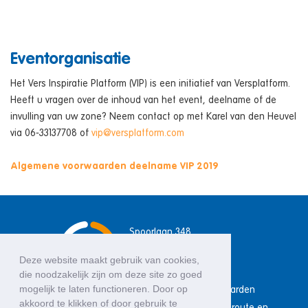
Eventorganisatie
Het Vers Inspiratie Platform (VIP) is een initiatief van Versplatform.
Heeft u vragen over de inhoud van het event, deelname of de
invulling van uw zone? Neem contact op met Karel van den Heuvel
via 06-33137708 of
vip@versplatform.com
Algemene voorwaarden deelname VIP 2019
Spoorlaan 348
5038 CC Tilburg
Deze website maakt gebruik van cookies,
t +31 (0)13 711 47 85
die noodzakelijk zijn om deze site zo goed
mogelijk te laten functioneren. Door op
Onze algemene voorwaarden
akkoord te klikken of door gebruik te