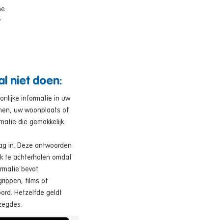
me
y
l niet doen:
nlijke informatie in uw
men, uw woonplaats of
matie die gemakkelijk
ag in. Deze antwoorden
jk te achterhalen omdat
rmatie bevat.
rippen, films of
rd. Hetzelfde geldt
zegdes.