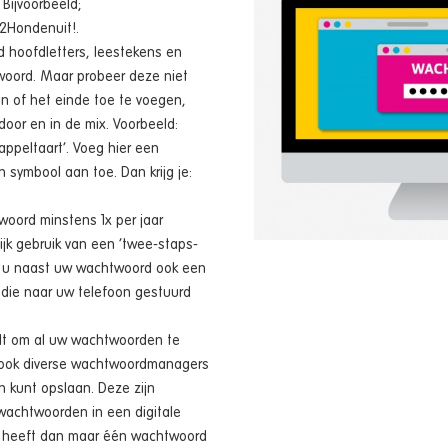
 Bijvoorbeeld;
2Hondenuit!.
d hoofdletters, leestekens en
twoord. Maar probeer deze niet
in of het einde toe te voegen,
oor en in de mix. Voorbeeld:
appeltaart’. Voeg hier een
en symbool aan toe. Dan krijg je:
oord minstens 1x per jaar
jk gebruik van een ‘twee-staps-
dat u naast uw wachtwoord ook een
 die naar uw telefoon gestuurd
indt om al uw wachtwoorden te
r ook diverse wachtwoordmanagers
in kunt opslaan. Deze zijn
wachtwoorden in een digitale
 U heeft dan maar één wachtwoord