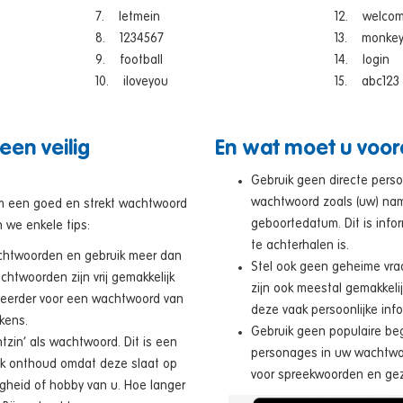
7. letmein
12. welco
8. 1234567
13. monke
9. football
14. login
10. iloveyou
15. abc123
een veilig
En wat moet u voora
Gebruik geen directe persoo
wachtwoord zoals (uw) na
om een goed en strekt wachtwoord
geboortedatum. Dit is infor
n we enkele tips:
te achterhalen is.
achtwoorden en gebruik meer dan
Stel ook geen geheime vra
achtwoorden zijn vrij gemakkelijk
zijn ook meestal gemakkeli
s eerder voor een wachtwoord van
deze vaak persoonlijke info
ekens.
Gebruik geen populaire beg
tzin’ als wachtwoord. Dit is een
personages in uw wachtwoo
ijk onthoud omdat deze slaat op
voor spreekwoorden en ge
igheid of hobby van u. Hoe langer