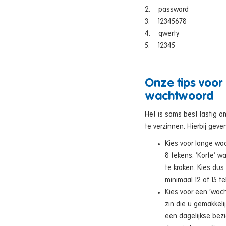
2. password
3. 12345678
4. qwerty
5. 12345
Onze tips voor 
wachtwoord
Het is soms best lastig 
te verzinnen. Hierbij geve
Kies voor lange w
8 tekens. ‘Korte’ w
te kraken. Kies du
minimaal 12 of 15 t
Kies voor een ‘wach
zin die u gemakkel
een dagelijkse bez