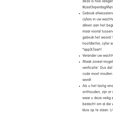
deze is hoe veiliger
IkLaat3xperdagMijn
Gebruik afwisselen
cijfers in uw wach
alleen aan het beg
maar vooral tussend
gebruik het woord ‘
hoofdletter, cijfer 
*app3LTaart!.
Verander uw wachtw
Maak zoveel mogeli
verificatie’. Dus 
code moet invullen
wordt.
Als u het lastig v
onthouden, zijn e
waar u deze veilig 
bedacht om al die 
kluis op te slaan.