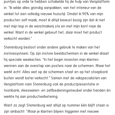
puntjes op orde te hebben schakelde hij de hulp van Versplatform
in. "Ik wilde alles grondig aanpakken, van het interieur van de
winkel tot een volledig nieuwe huisstijl. Omdat ik 90% van mijn
producten zelf maak, moet ik altijd bewust bezig zijn dat ik niet
met mijn kop in de worstmakerij sta en met mijn kont naar de
winkel. Want in de winkel gebeurt het, daar moet het product
verkocht worden."
Sterrenburg besloot onder andere gebruik te maken van het
instoresysteem. Op zijn instore beeldschermen in de winkel draait
hij speciale weekacties. "In het begin moesten mijn klanten
wennen aan de overstap van posters naar de schermen. Maar het
werkt echt. Alles wat op de schermen staat en op het stoepbord
buiten wordt beter verkocht.” Samen met de vakspecialisten van
Versplatform nam Sterrenburg ook de productpresentatie in
toonbank, vleeswaren- en zelfbedieningsmeubel onder handen én
werkte hij aan productverbetering.
Want zo zegt Sterrenburg wat altijd op nummer één blijft staan is
zijn ambacht: "Maar je klanten blijven triggeren met nieuwe